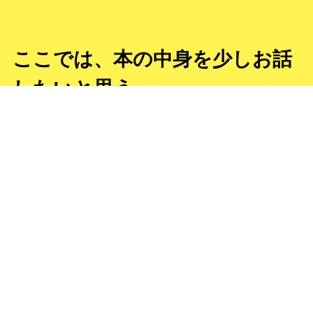
ここでは、本の中身を少しお話
したいと思う。
当時はベビーブームの子供たち
で街中が賑わっていた。
子供達の成長を見守り続ける中
でいろいろあったが...
５０年以上営んだみかどのおば
さんも自分の落ち度だと言っ